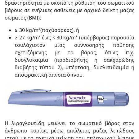
δραστηριότητα με σκοπό τη ρύθμιση του σωματικού
βάρους σε ενήλικες ασθενείς με αρχικό δείκτη μάζας
σώματος (BMI):
≥ 30 kg/m²(παχύσαρκος), ή
≥ 27 kg/m² έως < 30 kg/m² (υπέρβαρος) παρουσία
τουλάχιστον μίας συννοσηρής πάθησης
σχετιζόμενης με το βάρος, όπως π.χ.
δυσγλυκαιμία (προδιαβήτης ή σακχαρώδης
διαβήτης τύπου 2), υπέρταση, δυσλιπιδαιμία ή
αποφρακτική άπνοια ύπνου.
Η λιραγλουτίδη μειώνει το σωματικό βάρος στον
άνθρωπο κυρίως μέσω απώλειας μάζας λιπώδους
ιστού με τη σχετική μείωση του σπλαχνικού λίπους