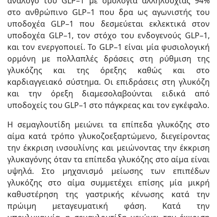
ανάλογο του GLP–1 με ομολογία αλληλουχίας 94%
στο ανθρώπινο GLP–1 που δρα ως αγωνιστής του
υποδοχέα GLP–1 που δεσμεύεται εκλεκτικά στον
υποδοχέα GLP–1, τον στόχο του ενδογενούς GLP–1,
και τον ενεργοποιεί. Το GLP–1 είναι μία φυσιολογική
ορμόνη με πολλαπλές δράσεις στη ρύθμιση της
γλυκόζης και της όρεξης καθώς και στο
καρδιαγγειακό σύστημα. Οι επιδράσεις στη γλυκόζη
και την όρεξη διαμεσολαβούνται ειδικά από
υποδοχείς του GLP–1 στο πάγκρεας και τον εγκέφαλο.
H σεμαγλουτίδη μειώνει τα επίπεδα γλυκόζης στο
αίμα κατά τρόπο γλυκοζοεξαρτώμενο, διεγείροντας
την έκκριση ινσουλίνης και μειώνοντας την έκκριση
γλυκαγόνης όταν τα επίπεδα γλυκόζης στο αίμα είναι
υψηλά. Στο μηχανισμό μείωσης των επιπέδων
γλυκόζης στο αίμα συμμετέχει επίσης μία μικρή
καθυστέρηση της γαστρικής κένωσης κατά την
πρώιμη μεταγευματική φάση. Κατά την