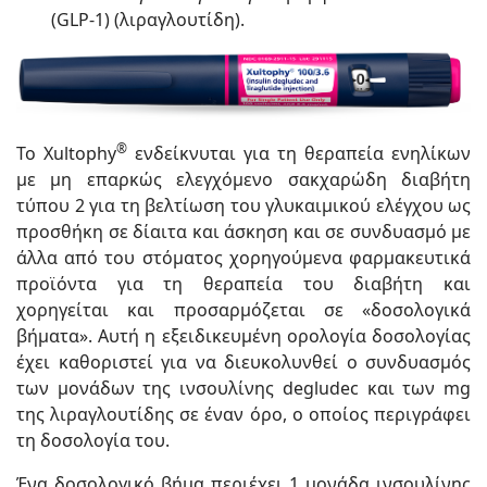
(GLP-1) (λιραγλουτίδη).
®
To Xultophy
ενδείκνυται για τη θεραπεία ενηλίκων
με μη επαρκώς ελεγχόμενο σακχαρώδη διαβήτη
τύπου 2 για τη βελτίωση του γλυκαιμικού ελέγχου ως
προσθήκη σε δίαιτα και άσκηση και σε συνδυασμό με
άλλα από του στόματος χορηγούμενα φαρμακευτικά
προϊόντα για τη θεραπεία του διαβήτη και
χορηγείται και προσαρμόζεται σε «δοσολογικά
βήματα». Αυτή η εξειδικευμένη ορολογία δοσολογίας
έχει καθοριστεί για να διευκολυνθεί ο συνδυασμός
των μονάδων της ινσουλίνης degludec και των mg
της λιραγλουτίδης σε έναν όρο, ο οποίος περιγράφει
τη δοσολογία του.
Ένα δοσολογικό βήμα περιέχει 1 μονάδα ινσουλίνης