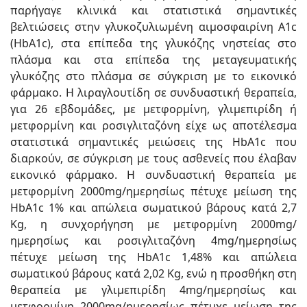
παρήγαγε κλινικά και στατιστικά σημαντικές
βελτιώσεις στην γλυκοζυλιωμένη αιμοσφαιρίνη A1c
(HbA1c), στα επίπεδα της γλυκόζης νηστείας στο
πλάσμα και στα επίπεδα της μεταγευματικής
γλυκόζης στο πλάσμα σε σύγκριση με το εικονικό
φάρμακο. Η λιραγλουτίδη σε συνδυαστική θεραπεία,
για 26 εβδομάδες, με μετφορμίνη, γλιμεπιρίδη ή
μετφορμίνη και ροσιγλιταζόνη είχε ως αποτέλεσμα
στατιστικά σημαντικές μειώσεις της HbA1c που
διαρκούν, σε σύγκριση με τους ασθενείς που έλαβαν
εικονικό φάρμακο. Η συνδυαστική θεραπεία με
μετφορμίνη 2000mg/ημερησίως πέτυχε μείωση της
HbA1c 1% και απώλεια σωματικού βάρους κατά 2,7
Kg, η συνχορήγηση με μετφορμίνη 2000mg/
ημερησίως και ροσιγλιταζόνη 4mg/ημερησίως
πέτυχε μείωση της HbA1c 1,48% και απώλεια
σωματικού βάρους κατά 2,02 Kg, ενώ η προσθήκη στη
θεραπεία με γλιμεπιρίδη 4mg/ημερησίως και
μετφορμίνη 2000mg/ημερησίως πέτυχε μείωση της