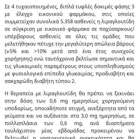
Σε 4 τυχαιοποιημένες, διπλά τυφλές δοκιμές φάσης 3
με έλεγχο εικονικού φαρμάκου, στις οποίες
συμμετείχαν συνολικά 5.358 ασθενείς η λιραγλουτίδη
σε σύγκριση με εικονικό φάρμακο σε παχύσαρκους/
υπέρβαρους ασθενείς σε όλες τις ομάδες που
μελετήθηκαν πέτυχε την μεγαλύτερη απώλεια βάρους
(≥5% και >10% μετά από ένα έτος συνεχούς
χορήγησης) ενώ ταυτόχρονα βελτίωσε σημαντικά και
τις γλυκαιμικές παραμέτρους στους υποπληθυσμούς
με φυσιολογικά επίπεδα γλυκαιμίας, προδιαβήτη και
σακχαρώδη διαβήτη τύπου 2.
Η θεραπεία με λιραγλουτίδη θα πρέπει να ξεκινάει
στην δόση των 0,6 mg ημερησίως χορηγούμενη
υποδορίως, οποιαδήποτε στιγμή, ανεξάρτητα από τα
γεύματα και να αυξάνεται στα 3,0 mg ημερησίως, σε
πολλαπλάσια των 0,6 mg, ανά διαστήματα
τουλάχιστον μίας εβδομάδας προκειμένου να
βελτιωθεί η γαστρεντερική ανεκτικότητα και θα