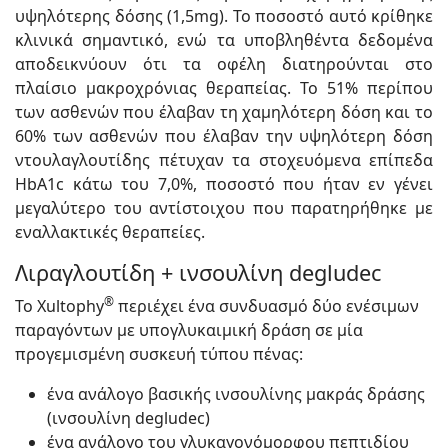
υψηλότερης δόσης (1,5mg). Το ποσοστό αυτό κρίθηκε
κλινικά σημαντικό, ενώ τα υποβληθέντα δεδομένα
αποδεικνύουν ότι τα οφέλη διατηρούνται στο
πλαίσιο μακροχρόνιας θεραπείας. Το 51% περίπου
των ασθενών που έλαβαν τη χαμηλότερη δόση και το
60% των ασθενών που έλαβαν την υψηλότερη δόση
ντουλαγλουτίδης πέτυχαν τα στοχευόμενα επίπεδα
HbA1c κάτω του 7,0%, ποσοστό που ήταν εν γένει
μεγαλύτερο του αντίστοιχου που παρατηρήθηκε με
εναλλακτικές θεραπείες.
Λιραγλουτίδη + ινσουλίνη degludec
®
Το Xultophy
περιέχει ένα συνδυασμό δύο ενέσιμων
παραγόντων με υπογλυκαιμική δράση σε μία
προγεμισμένη συσκευή τύπου πένας:
ένα ανάλογο βασικής ινσουλίνης μακράς δράσης
(ινσουλίνη degludec)
ένα ανάλογο του γλυκαγονόμορφου πεπτιδίου