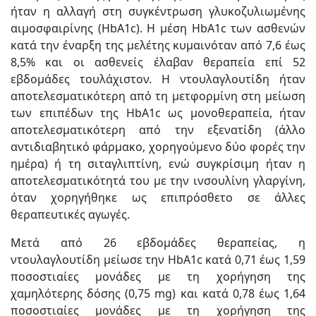
ήταν η αλλαγή στη συγκέντρωση γλυκοζυλιωμένης
αιμοσφαιρίνης (HbA1c). Η μέση HbA1c των ασθενών
κατά την έναρξη της μελέτης κυμαινόταν από 7,6 έως
8,5% και οι ασθενείς έλαβαν θεραπεία επί 52
εβδομάδες τουλάχιστον. Η ντουλαγλουτίδη ήταν
αποτελεσματικότερη από τη μετφορμίνη στη μείωση
των επιπέδων της HbA1c ως μονοθεραπεία, ήταν
αποτελεσματικότερη από την εξενατίδη (άλλο
αντιδιαβητικό φάρμακο, χορηγούμενο δύο φορές την
ημέρα) ή τη σιταγλιπτίνη, ενώ συγκρίσιμη ήταν η
αποτελεσματικότητά του με την ινσουλίνη γλαργίνη,
όταν χορηγήθηκε ως επιπρόσθετο σε άλλες
θεραπευτικές αγωγές.
Μετά από 26 εβδομάδες θεραπείας, η
ντουλαγλουτίδη μείωσε την HbA1c κατά 0,71 έως 1,59
ποσοστιαίες μονάδες με τη χορήγηση της
χαμηλότερης δόσης (0,75 mg) και κατά 0,78 έως 1,64
ποσοστιαίες μονάδες με τη χορήγηση της