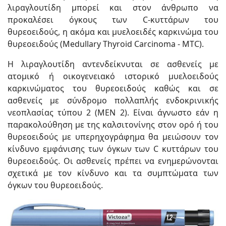
λιραγλουτίδη μπορεί και στον άνθρωπο να
προκαλέσει όγκους των C-κυττάρων του
θυρεοειδούς, η ακόμα και μυελοειδές καρκινώμα του
θυρεοειδούς (Medullary Thyroid Carcinoma - MTC).
Η λιραγλουτίδη αντενδείκνυται σε ασθενείς με
ατομικό ή οικογενειακό ιστορικό μυελοειδούς
καρκινώματος του θυρεοειδούς καθώς και σε
ασθενείς με σύνδρομο πολλαπλής ενδοκρινικής
νεοπλασίας τύπου 2 (ΜΕΝ 2). Είναι άγνωστο εάν η
παρακολούθηση με της καλσιτονίνης στον ορό ή του
θυρεοειδούς με υπερηχογράφημα θα μειώσουν τον
κίνδυνο εμφάνισης των όγκων των C κυττάρων του
θυρεοειδούς. Οι ασθενείς πρέπει να ενημερώνονται
σχετικά με τον κίνδυνο και τα συμπτώματα των
όγκων του θυρεοειδούς.