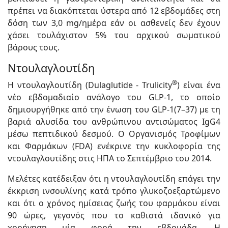
πρέπει να διακόπτεται ύστερα από 12 εβδομάδες στη
δόση των 3,0 mg/ημέρα εάν οι ασθενείς δεν έχουν
χάσει τουλάχιστον 5% του αρχικού σωματικού
βάρους τους.
Ντουλαγλουτίδη
®
Η ντουλαγλουτίδη (Dulaglutide - Trulicity
) είναι ένα
νέο εβδομαδιαίο ανάλογο του GLP-1, το οποίο
δημιουργήθηκε από την ένωση του GLP-1(7–37) με τη
βαριά αλυσίδα του ανθρώπινου αντισώματος IgG4
μέσω πεπτιδικού δεσμού. Ο Οργανισμός Τροφίμων
και Φαρμάκων (FDA) ενέκρινε την κυκλοφορία της
ντουλαγλουτίδης στις ΗΠΑ το Σεπτέμβριο του 2014.
Mελέτες κατέδειξαν ότι η ντουλαγλουτίδη επάγει την
έκκριση ινσουλίνης κατά τρόπο γλυκοζοεξαρτώμενο
και ότι ο χρόνος ημίσειας ζωής του φαρμάκου είναι
90 ώρες, γεγονός που το καθιστά ιδανικό για
χορήγηση μία φορά την εβδομάδα. Η