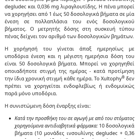
degludec και 0,036 mg λιραγλουτίδης. Η πένα μπορεί
να χορηγήσει από 1 έως 50 δοσολογικά βήματα σε μία
ένεση σε πολλαπλάσια του ενός δοσολογικού
βήματος. Ο μετρητής δόσης στη συσκευή τύπου
πένας δείχνει τον αριθμό των δοσολογικών βημάτων.
Η χορήγησή του γίνεται άπαξ ημερησίως με
υποδόρια ένεση και η μέγιστη ημερήσια δόση του
είναι 50 δοσολογικά βήματα. Μπορεί να χορηγηθεί
οποιαδήποτε στιγμή της ημέρας - κατά προτίμηση
®
την ίδια χρονική στιγμή κάθε ημέρα. Το Xultophy
δεν
πρέπει να χορηγείται ενδοφλεβίως ή ενδομυϊκώς
παρά μόνο υποδόρια.
Η συνιστώμενη δόση έναρξης είναι:
Κατά την προσθήκη του σε αγωγή με από του στόματος
χορηγούμενα αντιδιαβητικά φάρμακα:
10 δοσολογικά
βήματα (10 μονάδες ινσουλίνης degludec + 0,36