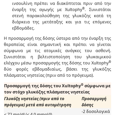
ινσουλίνη πρέπει να διακόπτεται πριν από την
®
έναρξη της αγωγής με Xultophy
. Συνιστάται
στενή παρακολούθηση της γλυκόζης κατά τη
διάρκεια της μετάταξης και για τις επόμενες
εβδομάδες.
Η προσαρμογή της δόσης ύστερα από την έναρξη της
θεραπείας είναι σημαντική και πρέπει να γίνεται
σύμφωνα με τις ατομικές ανάγκες του ασθενή.
Συνιστάται η βελτιστοποίηση του γλυκαιμικού
®
ελέγχου μέσω προσαρμογής της δόσης του Xultophy
δύο φορές εβδομαδιαίως, βάσει της γλυκόζης
πλάσματος νηστείας (πριν από το πρόγευμα).
®
Προσαρμογή της δόσης του Xultophy
σύμφωνα με
τον στόχο γλυκόζης πλάσματος νηστείας
Γλυκόζη νηστείας (πριν από το
Προσαρμογή
πρόγευμα) μετά από αυτομέτρηση
δόσης
-2 δοσολογικά
< 72 mg/dl (< 4,0 mmol/l)