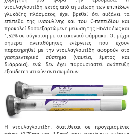
ντουλαγλουτίδη, εκτός από τη μείωση των επιπέδων
γλυκόζης πλάσματος, έχει βρεθεί ότι αυξάνει τα
επίπεδα της ινσουλίνης και του C-πεπτιδίου και
προκαλεί δοσοεξαρτώμενη μείωση της HbA1c έως και
1,52% σε σύγκριση με το εικονικό φάρμακο. Οι μέχρι
σήμερα ανεπιθύμητες ενέργειες που έχουν
παρατηρηθεί με την ντουλαγλουτίδη αφορούν στο
γαστρεντερικό σύστημα (ναυτία, έμετος και
διάρροια), ενώ δεν έχει παρουσιαστεί ανάπτυξη
εξουδετερωτικών αντισωμάτων.
Η ντουλαγλουτίδη, διατίθεται σε προγεμισμένες
πένες (0,75mg και 1,5mg) που περιέχουν ενέσιμο