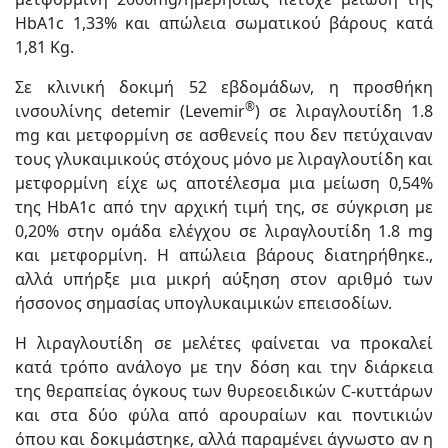
HbA1c 1,33% και απώλεια σωματικού βάρους κατά
1,81 Kg.
Σε κλινική δοκιμή 52 εβδομάδων, η προσθήκη
®
ινσουλίνης detemir (Levemir
) σε λιραγλουτίδη 1.8
mg και μετφορμίνη σε ασθενείς που δεν πετύχαιναν
τους γλυκαιμικούς στόχους μόνο με λιραγλουτίδη και
μετφορμίνη είχε ως αποτέλεσμα μια μείωση 0,54%
της HbA1c από την αρχική τιμή της, σε σύγκριση με
0,20% στην ομάδα ελέγχου σε λιραγλουτίδη 1.8 mg
και μετφορμίνη. Η απώλεια βάρους διατηρήθηκε.,
αλλά υπήρξε μια μικρή αύξηση στον αριθμό των
ήσσονος σημασίας υπογλυκαιμικών επεισοδίων.
Η λιραγλουτίδη σε μελέτες φαίνεται να προκαλεί
κατά τρόπο ανάλογο με την δόση και την διάρκεια
της θεραπείας όγκους των θυρεοειδικών C-κυττάρων
και στα δύο φύλα από αρουραίων και ποντικιών
όπου και δοκιμάστηκε, αλλά παραμένει άγνωστο αν η