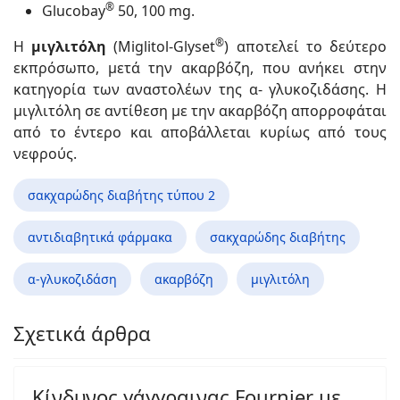
®
Glucobay
50, 100 mg.
®
Η
μιγλιτόλη
(Miglitol-Glyset
) αποτελεί το δεύτερο
εκπρόσωπο, μετά την ακαρβόζη, που ανήκει στην
κατηγορία των αναστολέων της α- γλυκοζιδάσης. Η
μιγλιτόλη σε αντίθεση με την ακαρβόζη απορροφάται
από το έντερο και αποβάλλεται κυρίως από τους
νεφρούς.
σακχαρώδης διαβήτης τύπου 2
αντιδιαβητικά φάρμακα
σακχαρώδης διαβήτης
α-γλυκοζιδάση
ακαρβόζη
μιγλιτόλη
Σχετικά άρθρα
Κίνδυνος γάγγραινας Fournier με