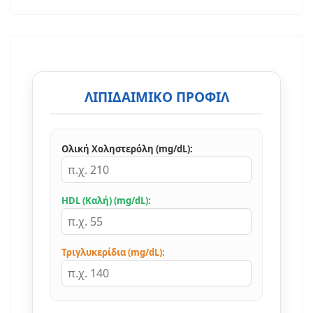
ΛΙΠΙΔΑΙΜΙΚΌ ΠΡΟΦΊΛ
Ολική Χοληστερόλη (mg/dL):
HDL (Καλή) (mg/dL):
Τριγλυκερίδια (mg/dL):