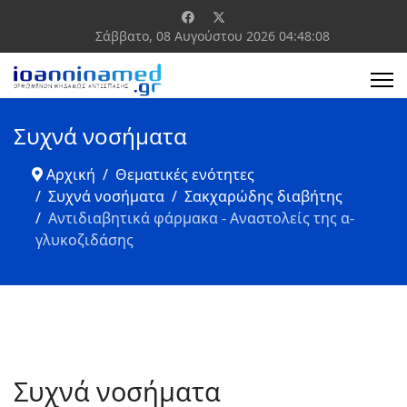
Σάββατο, 08 Αυγούστου 2026
04:48:08
Συχνά νοσήματα
Αρχική
Θεματικές ενότητες
Συχνά νοσήματα
Σακχαρώδης διαβήτης
Αντιδιαβητικά φάρμακα - Αναστολείς της α-
γλυκοζιδάσης
Συχνά νοσήματα