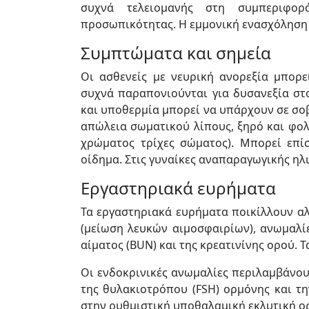
συχνά τελειομανής στη συμπεριφορά
προσωπικότητας. Η εμμονική ενασχόληση μ
Συμπτώματα και σημεία
Οι ασθενείς με νευρική ανορεξία μπορ
συχνά παραπονιούνται για δυσανεξία στ
και υποθερμία μπορεί να υπάρχουν σε σο
απώλεια σωματικού λίπους, ξηρό και φολ
χρώματος τρίχες σώματος). Μπορεί επί
οίδημα. Στις γυναίκες αναπαραγωγικής ηλι
Εργαστηριακά ευρήματα
Τα εργαστηριακά ευρήματα ποικίλλουν αλ
(μείωση λευκών αιμοσφαιρίων), ανωμαλί
αίματος (BUN) και της κρεατινίνης ορού. 
Οι ενδοκρινικές ανωμαλίες περιλαμβάνου
της θυλακιοτρόπου (FSH) ορμόνης και τ
στην ρυθμιστική υποθαλαμική εκλυτική ο