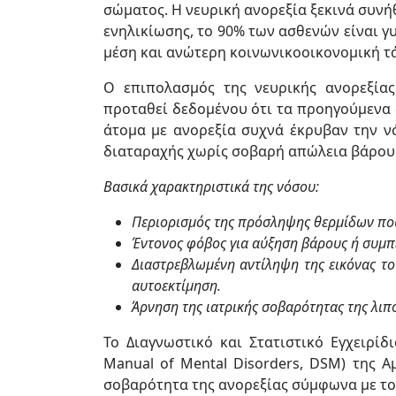
σώματος. Η νευρική ανορεξία ξεκινά συνή
ενηλικίωσης, το 90% των ασθενών είναι γ
μέση και ανώτερη κοινωνικοοικονομική τ
Ο επιπολασμός της νευρικής ανορεξίας
προταθεί δεδομένου ότι τα προηγούμενα 
άτομα με ανορεξία συχνά έκρυβαν την νό
διαταραχής χωρίς σοβαρή απώλεια βάρου
Βασικά χαρακτηριστικά της νόσου:
Περιορισμός της πρόσληψης θερμίδων πο
Έντονος φόβος για αύξηση βάρους ή συμπ
Διαστρεβλωμένη αντίληψη της εικόνας το
αυτοεκτίμηση.
Άρνηση της ιατρικής σοβαρότητας της λι
Το Διαγνωστικό και Στατιστικό Εγχειρίδι
Manual of Mental Disorders, DSM) της Α
σοβαρότητα της ανορεξίας σύμφωνα με το