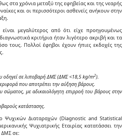
θως στα χρόνια μεταξύ της εφηβείας και της νεαρής
υναίκες και οι περισσότεροι ασθενείς ανήκουν στην
άξη.
 είναι μεγαλύτερος από ότι είχε προηγουμένως
διαγνωστικά κριτήρια ήταν λιγότερο ακριβή και τα
σο τους. Πολλοί έφηβοι έχουν ήπιες εκδοχές της
ς.
2
υ οδηγεί σε λιποβαρή ΔΜΣ (ΔΜΣ <18,5 kg/m
).
εριφορά που αποτρέπει την αύξηση βάρους.
υ σώματος, με αδικαιολόγητη επιρροή του βάρους στην
ποβαρούς κατάστασης.
ο Ψυχικών Διαταραχών (Diagnostic and Statistical
μερικανικής Ψυχιατρικής Εταιρίας κατατάσσει την
 ΔΜΣ σε: