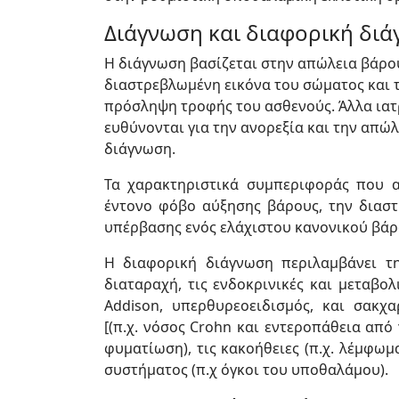
Διάγνωση και διαφορική δι
Η διάγνωση βασίζεται στην απώλεια βάρου
διαστρεβλωμένη εικόνα του σώματος και 
πρόσληψη τροφής του ασθενούς. Άλλα ιατ
ευθύνονται για την ανορεξία και την απώ
διάγνωση.
Τα χαρακτηριστικά συμπεριφοράς που α
έντονο φόβο αύξησης βάρους, την διαστ
υπέρβασης ενός ελάχιστου κανονικού βάρ
Η διαφορική διάγνωση περιλαμβάνει τη
διαταραχή, τις ενδοκρινικές και μεταβο
Addison, υπερθυρεοειδισμός, και σακχα
[(π.χ. νόσος Crohn και εντεροπάθεια από γ
φυματίωση), τις κακοήθειες (π.χ. λέμφωμ
συστήματος (π.χ όγκοι του υποθαλάμου).