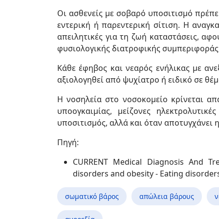
Οι ασθενείς με σοβαρό υποσιτισμό πρέπε
εντερική ή παρεντερική σίτιση. Η αναγκ
απειλητικές για τη ζωή καταστάσεις, αφ
φυσιολογικής διατροφικής συμπεριφοράς
Κάθε έφηβος και νεαρός ενήλικας με αν
αξιολογηθεί από ψυχίατρο ή ειδικό σε θέ
Η νοσηλεία στο νοσοκομείο κρίνεται α
υποογκαιμίας, μείζονες ηλεκτρολυτικέ
υποσιτισμός, αλλά και όταν αποτυγχάνει η
Πηγή:
CURRENT Medical Diagnosis And Trea
disorders and obesity - Eating disorder
σωματικό βάρος
απώλεια βάρους
ν