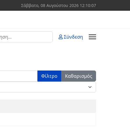
Σάββατο, 08 Αυγούστου 2026
12:10:07
ση
Σύνδεση
 more characters for results.
Φίλτρο
Καθαρισμός