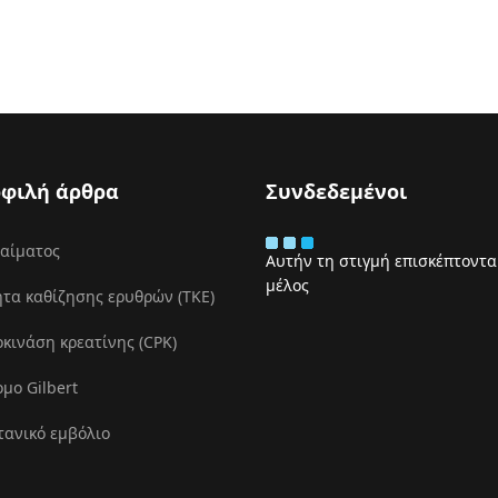
φιλή άρθρα
Συνδεδεμένοι
 αίματος
Αυτήν τη στιγμή επισκέπτονται
μέλος
τα καθίζησης ερυθρών (ΤΚΕ)
ινάση κρεατίνης (CPK)
μο Gilbert
τανικό εμβόλιο