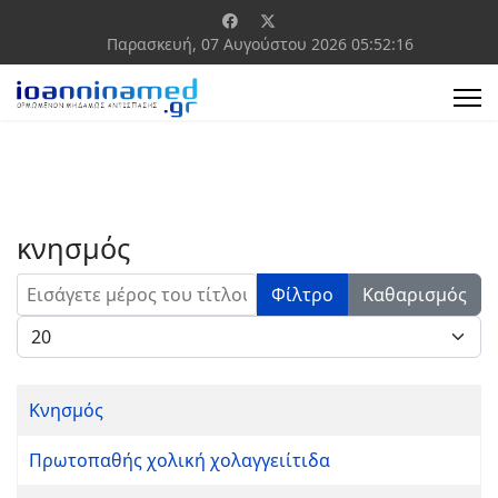
Παρασκευή, 07 Αυγούστου 2026
05:52:16
κνησμός
Εισάγετε μέρος του τίτλου.
Φίλτρο
Καθαρισμός
Εμφάνιση #
Κνησμός
Πρωτοπαθής χολική χολαγγειίτιδα