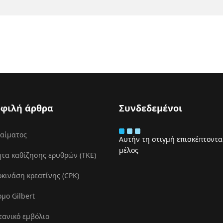
φιλή άρθρα
Συνδεδεμένοι
 αίματος
Αυτήν τη στιγμή επισκέπτονται
μέλος
τα καθίζησης ερυθρών (ΤΚΕ)
ινάση κρεατίνης (CPK)
μο Gilbert
τανικό εμβόλιο