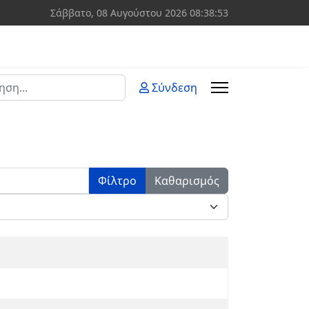
Σάββατο, 08 Αυγούστου 2026
08:38:53
ση
Σύνδεση
 more characters for results.
Φίλτρο
Καθαρισμός