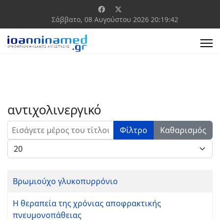
Σάββατο, 08 Αυγούστου 2026
20:19:42
αντιχολινεργικό
Εισάγετε μέρος του τίτλου.
Φίλτρο
Καθαρισμός
Εμφάνιση #
Βρωμιούχο γλυκοπυρρόνιο
Η θεραπεία της χρόνιας αποφρακτικής
πνευμονοπάθειας