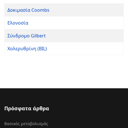
Δοκιμασία Coombs
Ελονοσία
Σύνδρομο Gilbert
Χολερυθρίνη (BIL)
Πρόσφατα άρθρα
Βασικός μεταβολισμός