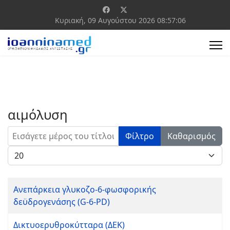
Κυριακή, 09 Αυγούστου 2026
08:57:06
αιμόλυση
Εισάγετε μέρος του τίτλου.
Φίλτρο
Καθαρισμός
Εμφάνιση #
Ανεπάρκεια γλυκοζο-6-φωσφορικής
δεϋδρογενάσης (G-6-PD)
Δικτυοερυθροκύτταρα (ΔΕΚ)